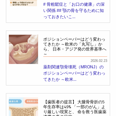
# 骨粗鬆症と「お口の健康」の深
い関係 ## 顎の骨を守るために知
っておきたいこ...
ポジションペーパーはどう変わっ
てきたか ～欧米の「丸写し」か
ら、 日本・アジア発の世界基準へ
～
2026.02.23
薬剤関連顎骨壊死（MRONJ）の
ポジションペーパーはどう変わっ
てきたか ～欧米...
【歯医者の提言】 大腿骨骨折の5
年生存率は49% 「一部のがん」よ
り厳しい現実と、 命を救う医歯薬