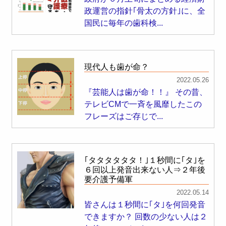
政運営の指針｢骨太の方針｣に、全
国民に毎年の歯科検...
現代人も歯が命？
2022.05.26
『芸能人は歯が命！！』 その昔、
テレビCMで一斉を風靡したこの
フレーズはご存じで...
｢タタタタタタ！｣１秒間に｢タ｣を
６回以上発音出来ない人⇒２年後
要介護予備軍
2022.05.14
皆さんは１秒間に｢タ｣を何回発音
できますか？ 回数の少ない人は２