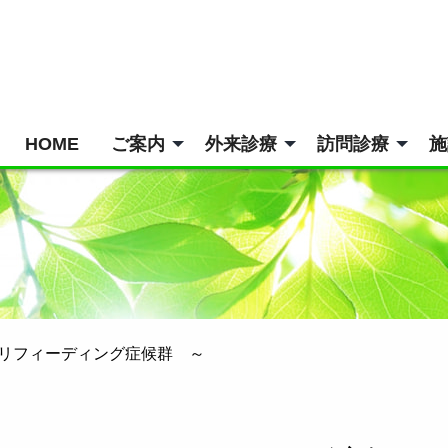
HOME
ご案内
外来診療
訪問診療
施
リフィーディング症候群 ～