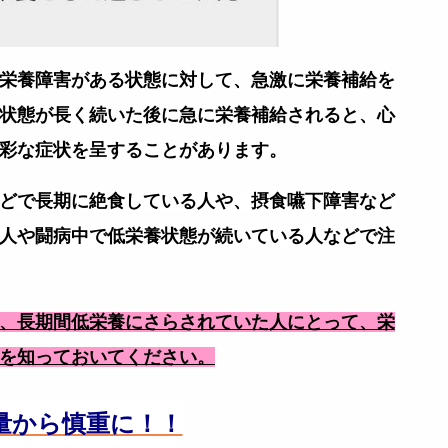
栄養障害がある状態に対して、急激に栄養補給を
状態が長く続いた後に急に栄養補給されると、
心
彩な症状を呈することがあります。
どで長期に
絶食している人や、
摂食嚥下障害など
人や
闘病中で低栄養状態が続い
ている人などで注
、長期間低栄養にさらされていた人にとって、
栄
を知っておいてください。
量から慎重に！！