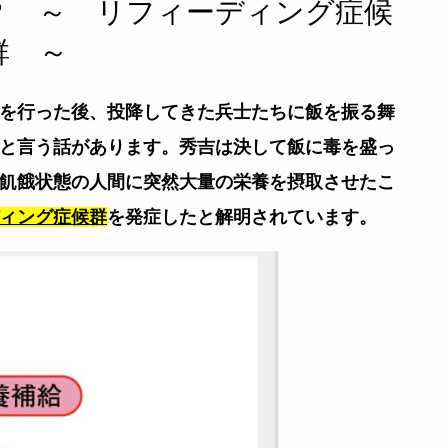
？ ～ リフィーディング症候
群 ～
を行った後、投降してきた兵士たちに
飯を振る舞
と言う話があります。
秀吉は決して飯に毒を盛っ
飢餓状態の人間に突然大量の栄養を摂取させたこ
ィング症候群
を発症したと解明されています。