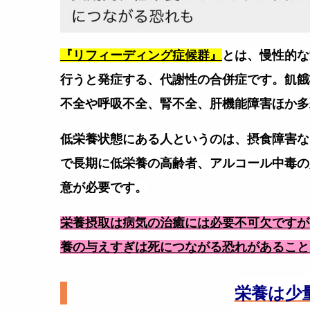
『リフィーディング症候群』
とは、
慢性的な
行うと発症す
る、
代謝性の合併症です。
飢餓
不全や呼吸不全、腎不全、
肝機能障害ほか多
低栄養状態にある人というのは、
摂食障害な
で長期に低栄養の
高齢者、
アルコール中毒の
意が必要です。
栄養摂取は病気の治癒には必要不可欠ですが
養の与えすぎは
死につながる恐れがあること
栄養は少