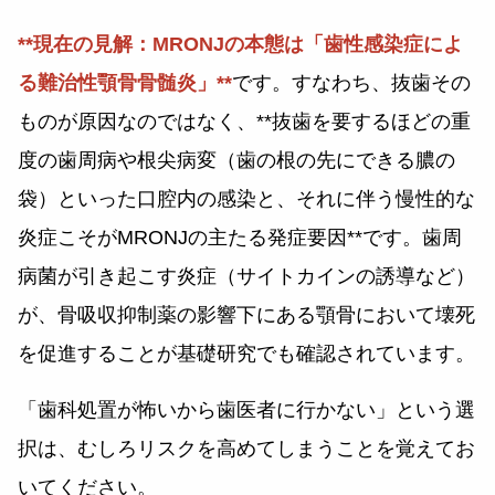
**現在の見解：MRONJの本態は「歯性感染症によ
る難治性顎骨骨髄炎」**
です。すなわち、抜歯その
ものが原因なのではなく、**抜歯を要するほどの重
度の歯周病や根尖病変（歯の根の先にできる膿の
袋）といった口腔内の感染と、それに伴う慢性的な
炎症こそがMRONJの主たる発症要因**です。歯周
病菌が引き起こす炎症（サイトカインの誘導など）
が、骨吸収抑制薬の影響下にある顎骨において壊死
を促進することが基礎研究でも確認されています。
「歯科処置が怖いから歯医者に行かない」という選
択は、むしろリスクを高めてしまうことを覚えてお
いてください。