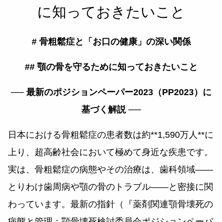
に知っておきたいこと
# 骨粗鬆症と「お口の健康」の深い関係
## 顎の骨を守るために知っておきたいこと
── 最新のポジションペーパー2023（PP2023）に
基づく解説 ──
日本における骨粗鬆症の患者数は約**1,590万人**に
上り、超高齢社会において極めて身近な疾患です。
実は、骨粗鬆症の病態やその治療は、歯科領域——
とりわけ歯周病や顎の骨のトラブル——と密接に関
わっています。最新の指針（『薬剤関連顎骨壊死の
病態と管理：顎骨壊死検討委員会ポジションペーパ