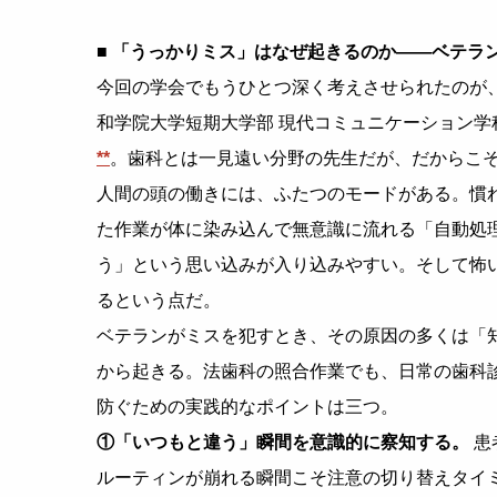
■ 「うっかりミス」はなぜ起きるのか——ベテラ
今回の学会でもうひとつ深く考えさせられたのが
和学院大学短期大学部 現代コミュニケーション学
**
。歯科とは一見遠い分野の先生だが、だからこ
人間の頭の働きには、ふたつのモードがある。慣
た作業が体に染み込んで無意識に流れる「自動処
う」という思い込みが入り込みやすい。そして怖
るという点だ。
ベテランがミスを犯すとき、その原因の多くは「
から起きる。法歯科の照合作業でも、日常の歯科
防ぐための実践的なポイントは三つ。
①「いつもと違う」瞬間を意識的に察知する。
患
ルーティンが崩れる瞬間こそ注意の切り替えタイ