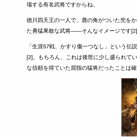
場する有名武将ですからね。
徳川四天王の一人で、鹿の角がついた兜をか
た勇猛果敢な武将――そんなイメージです[2][
「生涯57戦、かすり傷一つなし」という伝
[2]。もちろん、これは後世に少し盛られ
な信頼を得ていた屈指の猛将だったことは確か