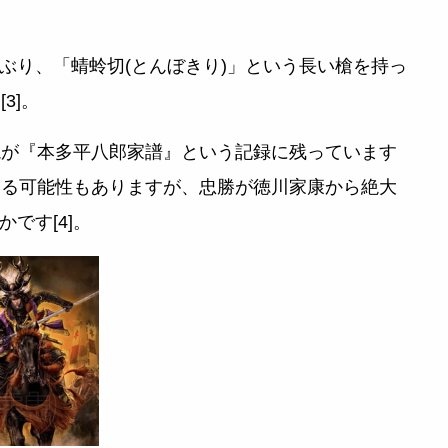
ぶり、「蜻蛉切(とんぼきり)」という長い槍を持っ
3]。
説が『本多平八郎家譜』という記録に残っています
ている可能性もありますが、忠勝が徳川家康から絶大
です[4]。