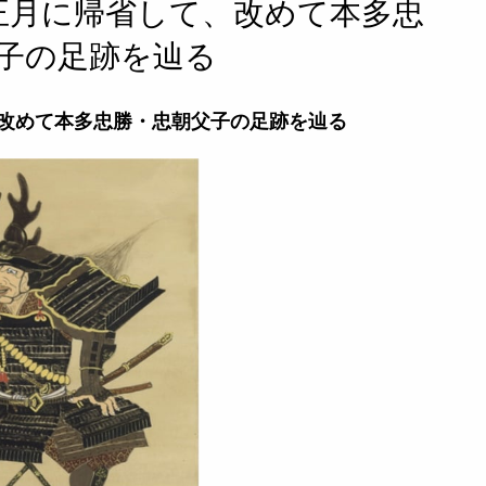
正月に帰省して、改めて本多忠
子の足跡を辿る
、改めて本多忠勝・忠朝父子の足跡を辿る