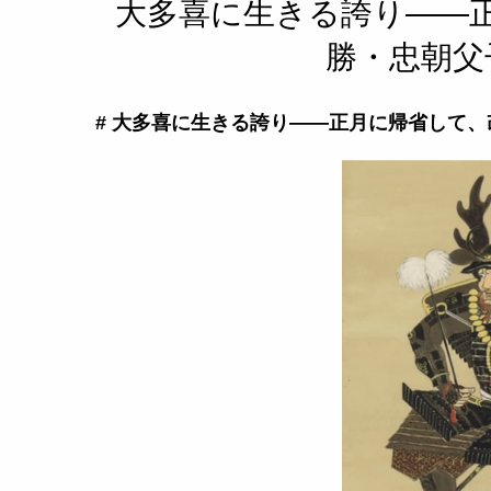
大多喜に生きる誇り――
勝・忠朝父
# 大多喜に生きる誇り――正月に帰省して