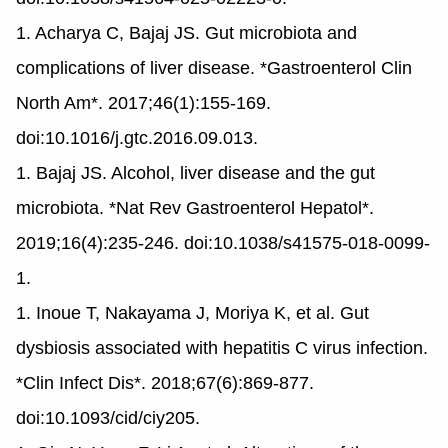
1. Acharya C, Bajaj JS. Gut microbiota and
complications of liver disease. *Gastroenterol Clin
North Am*. 2017;46(1):155-169.
doi:10.1016/j.gtc.2016.09.013.
1. Bajaj JS. Alcohol, liver disease and the gut
microbiota. *Nat Rev Gastroenterol Hepatol*.
2019;16(4):235-246. doi:10.1038/s41575-018-0099-
1.
1. Inoue T, Nakayama J, Moriya K, et al. Gut
dysbiosis associated with hepatitis C virus infection.
*Clin Infect Dis*. 2018;67(6):869-877.
doi:10.1093/cid/ciy205.