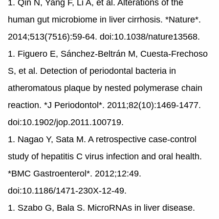
1. Qin N, Yang F, Li A, et al. Alterations of the
human gut microbiome in liver cirrhosis. *Nature*.
2014;513(7516):59-64. doi:10.1038/nature13568.
1. Figuero E, Sánchez-Beltrán M, Cuesta-Frechoso
S, et al. Detection of periodontal bacteria in
atheromatous plaque by nested polymerase chain
reaction. *J Periodontol*. 2011;82(10):1469-1477.
doi:10.1902/jop.2011.100719.
1. Nagao Y, Sata M. A retrospective case-control
study of hepatitis C virus infection and oral health.
*BMC Gastroenterol*. 2012;12:49.
doi:10.1186/1471-230X-12-49.
1. Szabo G, Bala S. MicroRNAs in liver disease.