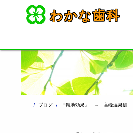
わかな歯科
ブログ
『転地効果』 ～ 高峰温泉編 