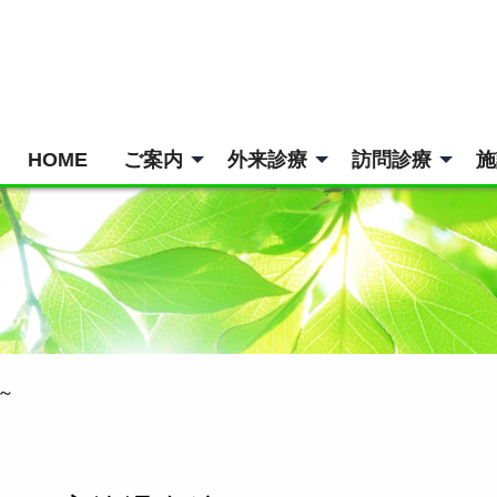
HOME
ご案内
外来診療
訪問診療
施
～