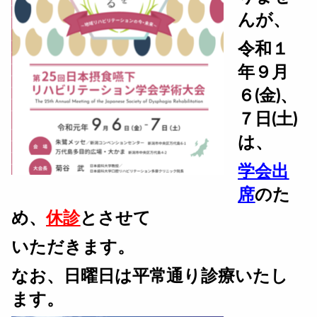
んが、
令和１
年９月
６(金)、
７日(土)
は、
学会出
席
のた
め、
休診
とさせて
いただきます。
なお、日曜日は平常
通り診療いたし
ます。