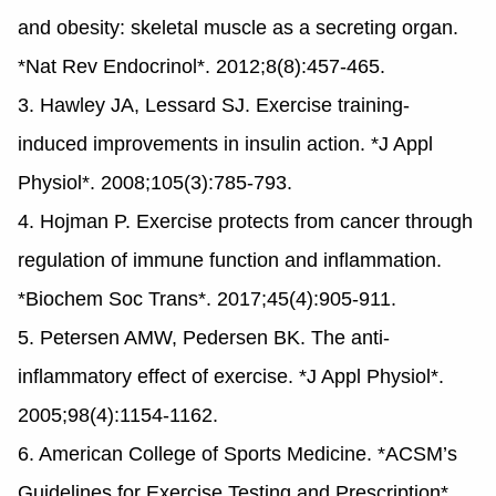
and obesity: skeletal muscle as a secreting organ.
*Nat Rev Endocrinol*. 2012;8(8):457-465.
3. Hawley JA, Lessard SJ. Exercise training-
induced improvements in insulin action. *J Appl
Physiol*. 2008;105(3):785-793.
4. Hojman P. Exercise protects from cancer through
regulation of immune function and inflammation.
*Biochem Soc Trans*. 2017;45(4):905-911.
5. Petersen AMW, Pedersen BK. The anti-
inflammatory effect of exercise. *J Appl Physiol*.
2005;98(4):1154-1162.
6. American College of Sports Medicine. *ACSM’s
Guidelines for Exercise Testing and Prescription*.