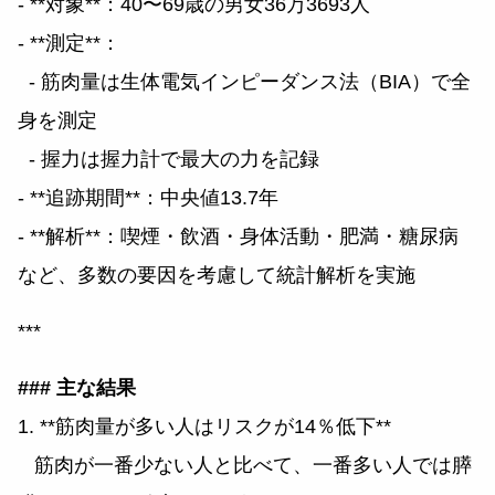
- **対象**：40〜69歳の男女36万3693人
- **測定**：
- 筋肉量は生体電気インピーダンス法（BIA）で全
身を測定
- 握力は握力計で最大の力を記録
- **追跡期間**：中央値13.7年
- **解析**：喫煙・飲酒・身体活動・肥満・糖尿病
など、多数の要因を考慮して統計解析を実施
***
### 主な結果
1. **筋肉量が多い人はリスクが14％低下**
筋肉が一番少ない人と比べて、一番多い人では膵