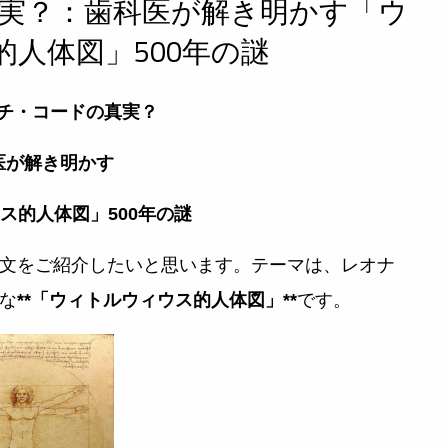
実？：歯科医が解き明かす「ウ
人体図」500年の謎
ンチ・コードの真実？
医が解き明かす
ス的
人体図」500年の謎
文をご紹介したいと思います。テーマは、レオナ
な
**「ウィトルウィウス的人体図」**
です。