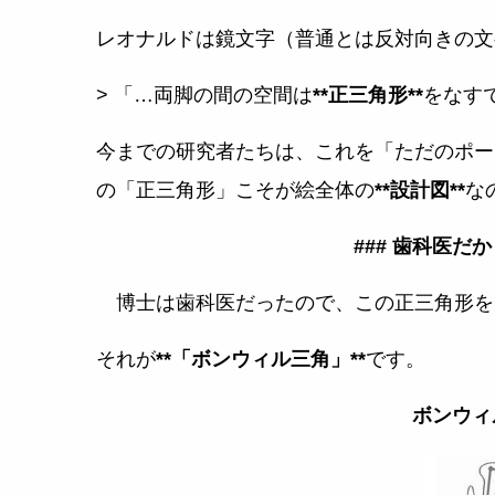
レオナルドは鏡文字（普通とは反対向きの文
> 「…両脚の間の空間は
**正三角形**
をなす
今までの研究者たちは、これを「ただのポー
の「正三角形」こそが絵全体の
**設計図**
な
### 歯科医だ
博士は歯科医だったので、この正三角形を見
それが
**「ボンウィル三角」**
です。
ボンウィ