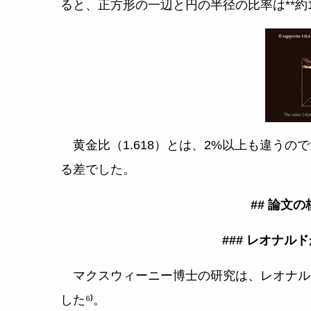
ると、正方形の一辺と円の半径の比率は**約1.64
黄金比（1.618）とは、2%以上も違うの
る差でした。
## 論文
### レオナル
マクスウィーニー博士の研究は、レオナル
した⁶⁾。