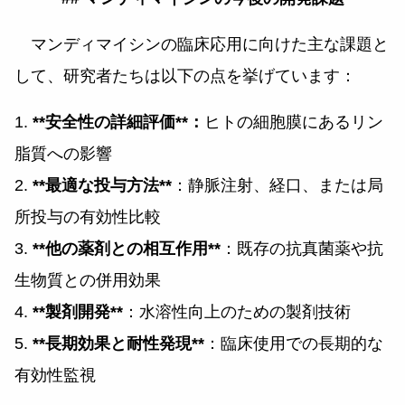
マンディマイシンの臨床応用に向けた主な課題と
して、研究者たちは以下の点を挙げています：
1.
**安全性の詳細評価**：
ヒトの細胞膜にあるリン
脂質への影響
2.
**最適な投与方法**
：静脈注射、経口、または局
所投与の有効性比較
3.
**他の薬剤との相互作用**
：既存の抗真菌薬や抗
生物質との併用効果
4.
**製剤開発**
：水溶性向上のための製剤技術
5.
**長期効果と耐性発現**
：臨床使用での長期的な
有効性監視