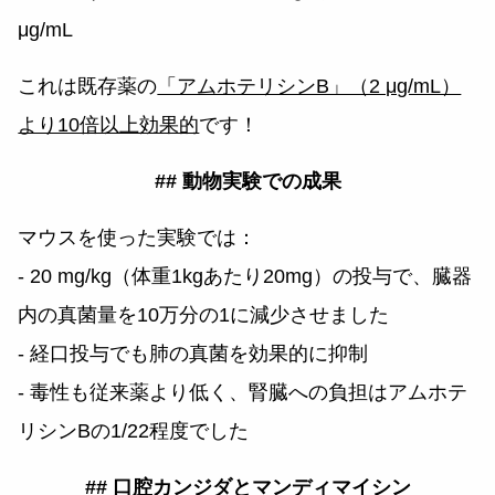
μg/mL
これは既存薬の
「アムホテリシンB」（2 μg/mL）
より10倍以上効果的
です！
## 動物実験での成果
マウスを使った実験では：
- 20 mg/kg（体重1kgあたり20mg）の投与で、臓器
内の真菌量を10万分の1に減少させました
- 経口投与でも肺の真菌を効果的に抑制
- 毒性も従来薬より低く、腎臓への負担はアムホテ
リシンBの1/22程度でした
## 口腔カンジダとマンディマイシン