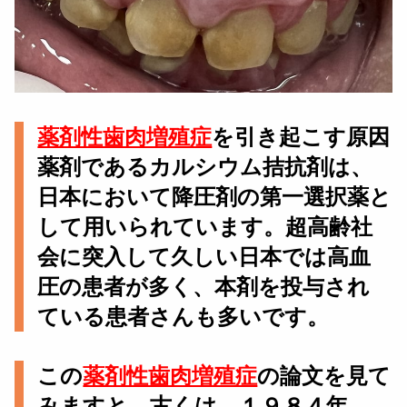
薬剤性歯肉増殖症
を引き起こす原因
薬剤であるカルシウム拮抗剤は、
日本において降圧剤の第一選択薬と
して用いられています。超高齢社
会に突入して久しい日本では高血
圧の患者が多く、本剤を投与され
ている患者さんも多いです。
この
薬剤性歯肉増殖症
の論文を見て
みますと、古くは、１９８４年