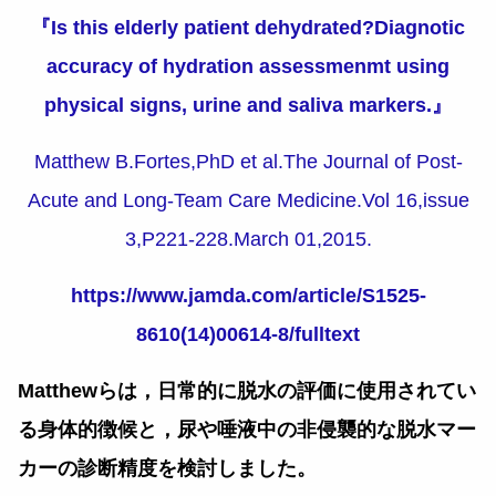
『Is this elderly patient dehydrated?Diagnotic
accuracy of hydration assessmenmt using
physical signs, urine and saliva markers.』
Matthew B.Fortes,PhD et al.The Journal of Post-
Acute and Long-Team Care Medicine.Vol 16,issue
3,P221-228.March 01,2015.
https://www.jamda.com/article/S1525-
8610(14)00614-8/fulltext
Matthewらは，日常的に脱水の評価に使用されてい
る身体的徴候と，尿や唾液中の非侵襲的な脱水マー
カーの診断精度を検討しました。