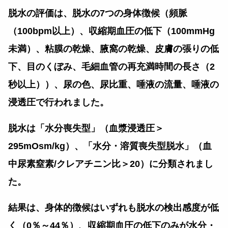
脱水の評価は、脱水の
7
つの身体徴候（頻脈
（
100bpm
以上）、収縮期血圧の低下（
100mmHg
未満）、粘膜の乾燥、腋窩の乾燥、皮膚の張りの低
下、目のくぼみ、毛細血管の再充満時間の長さ（
2
秒以上））、尿の色、尿比重、唾液の流量、唾液の
浸透圧で行われました。
脱水は「水分喪失型」（血漿浸透圧＞
295mOsm/kg）、「水分・溶質喪失型脱水」（血
中尿素窒素/クレアチニン比＞20）に分類されまし
た。
結果は、身体的徴候はいずれも脱水の検出感度が低
く（0％～44％）、収縮期血圧の低下のみが水分・